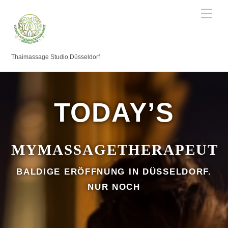
Skip
Men
to
content
Thaimassage Studio Düsseldorf
TODAY’S
MYMASSAGETHERAPEUT
BALDIGE ERÖFFNUNG IN DÜSSELDORF.
NUR NOCH