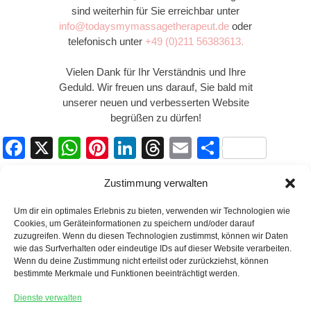
sind weiterhin für Sie erreichbar unter
info@todaysmymassagetherapeut.de
oder
telefonisch unter
+49 (0)211 56383613.
Vielen Dank für Ihr Verständnis und Ihre
Geduld. Wir freuen uns darauf, Sie bald mit
unserer neuen und verbesserten Website
begrüßen zu dürfen!
F
X
W
Pi
Li
T
E
T
a
h
nt
n
hr
m
eil
Zustimmung verwalten
c
at
er
k
e
ail
e
e
s
e
e
a
n
Um dir ein optimales Erlebnis zu bieten, verwenden wir Technologien wie
Cookies, um Geräteinformationen zu speichern und/oder darauf
b
A
st
dI
d
zuzugreifen. Wenn du diesen Technologien zustimmst, können wir Daten
wie das Surfverhalten oder eindeutige IDs auf dieser Website verarbeiten.
o
p
n
s
Back
Today's Mymassagetherapeut Düsseldorf
Wenn du deine Zustimmung nicht erteilst oder zurückziehst, können
To
o
p
bestimmte Merkmale und Funktionen beeinträchtigt werden.
Top
AGB’s
Haftungsausschluss
Datenschutzerklärung
k
Dienste verwalten
Cookie-Richtlinie (EU)
Impressum
Kontakt