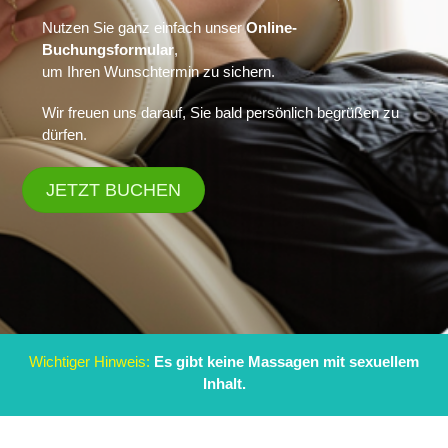
Nutzen Sie ganz einfach unser
Online-
Buchungsformular
,
um Ihren Wunschtermin zu sichern.
Wir freuen uns darauf, Sie bald persönlich begrüßen zu
dürfen.
JETZT BUCHEN
Wichtiger Hinweis:
Es gibt keine Massagen mit sexuellem
Inhalt.