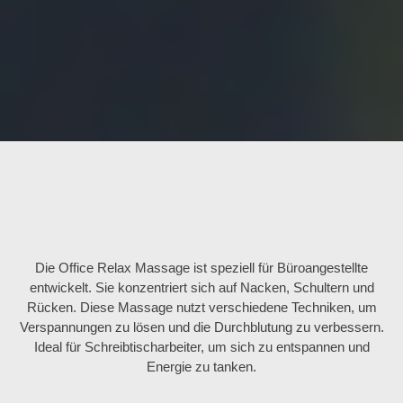
Die Office Relax Massage ist speziell für Büroangestellte
entwickelt. Sie konzentriert sich auf Nacken, Schultern und
Rücken. Diese Massage nutzt verschiedene Techniken, um
Verspannungen zu lösen und die Durchblutung zu verbessern.
Ideal für Schreibtischarbeiter, um sich zu entspannen und
Energie zu tanken.