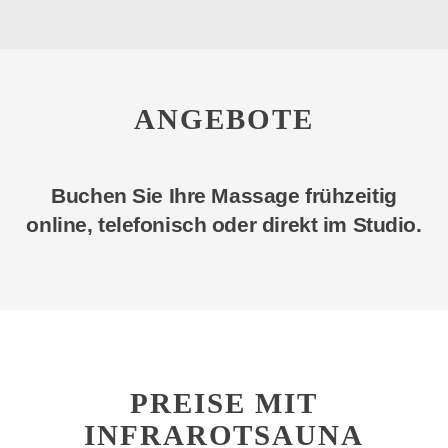
ANGEBOTE
Buchen Sie Ihre Massage frühzeitig
online, telefonisch oder direkt im Studio.
PREISE MIT
INFRAROTSAUNA