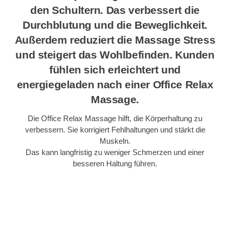
den Schultern. Das verbessert die
Durchblutung und die Beweglichkeit.
Außerdem reduziert die Massage Stress
und steigert das Wohlbefinden. Kunden
fühlen sich erleichtert und
energiegeladen nach einer Office Relax
Massage.
Die Office Relax Massage hilft, die Körperhaltung zu
verbessern. Sie korrigiert Fehlhaltungen und stärkt die
Muskeln.
Das kann langfristig zu weniger Schmerzen und einer
besseren Haltung führen.