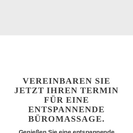
VEREINBAREN SIE
JETZT IHREN TERMIN
FÜR EINE
ENTSPANNENDE
BÜROMASSAGE.
Genießen Sie eine entspannende