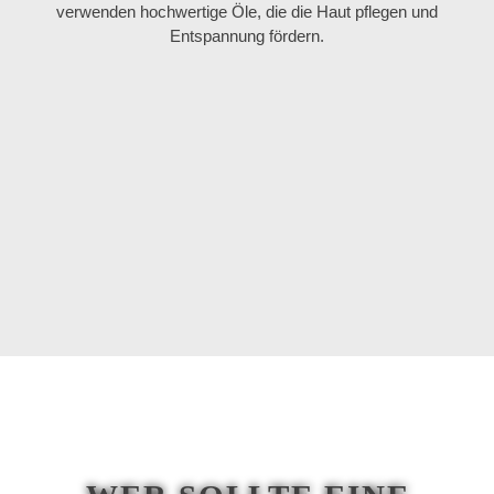
verwenden hochwertige Öle, die die Haut pflegen und
Entspannung fördern.