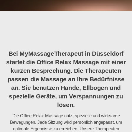
Bei MyMassageTherapeut in Düsseldorf
startet die Office Relax Massage mit einer
kurzen Besprechung. Die Therapeuten
passen die Massage an Ihre Bedürfnisse
an. Sie benutzen Hände, Ellbogen und
spezielle Geräte, um Verspannungen zu
lösen.
Die Office Relax Massage nutzt spezielle und wirksame
Bewegungen. Jede Sitzung wird persönlich angepasst, um
optimale Ergebnisse zu erreichen. Unsere Therapeuten