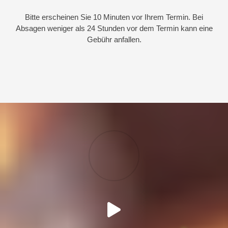
Bitte erscheinen Sie 10 Minuten vor Ihrem Termin. Bei
Absagen weniger als 24 Stunden vor dem Termin kann eine
Gebühr anfallen.